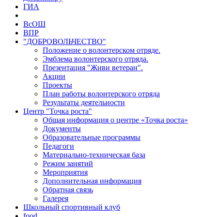
ГИА
ВсОШ
ВПР
"ДОБРОВОЛЬЧЕСТВО"
Положение о волонтерском отряде.
Эмблема волонтерского отряда.
Презентация "Живи ветеран".
Акции
Проекты
План работы волонтерского отряда
Результаты деятельности
Центр "Точка роста"
Общая информация о центре «Точка роста»
Документы
Образовательные программы
Педагоги
Материально-техническая база
Режим занятий
Мероприятия
Дополнительная информация
Обратная связь
Галерея
Школьный спортивный клуб
food