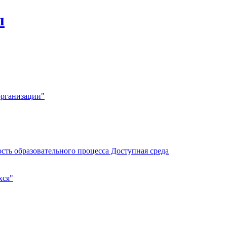
л
организации"
сть образовательного процесса Доступная среда
хся"