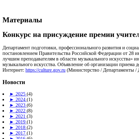
Материалы
Конкурс на присуждение премии учите
Департамент подготовки, профессионального развития и соци
постановлением Правительства Российской Федерации от 28 ию
лучшим преподавателям в области музыкального искусства» ин
музыкального искусства. Объявление об организации приема д
Интернет:
https://culture.gov.ru
(Министерство / Департаменты / 
Новости
►
2025
(4)
►
2024
(1)
►
2023
(6)
►
2022
(8)
►
2021
(3)
►
2019
(1)
►
2018
(2)
►
2017
(1)
►
2016
(6)