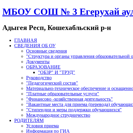
МБОУ СОШ № 3 Егерухай ау
Адыгея Респ, Кошехабльский р-н
ГЛАВНАЯ
СВЕДЕНИЯ ОБ ОУ
Основные сведения
"Структура и органы управления образовательной 
Документы
ОБРАЗОВАНИЕ
"ОБ3Р" И "ТРУД"
Руководство
"Педагогический состав"
Материально-техническое обеспечение и оснащенно
"Платные образовательные услуги"
"Финансово -хозяйственная деятельность"
"Вакантные места для приема (перевода) обучающи
"Стипендии и меры поддержки обучающихся"
Международное струдничество
РОДИТЕЛЯМ
Условия приема
Информация по ГИА