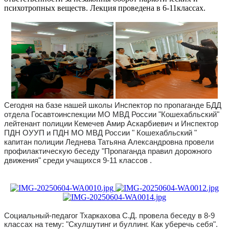
психотропных веществ. Лекция проведена в 6-11классах.
Сегодня на базе нашей школы Инспектор по пропаганде БДД
отдела Госавтоинспекции МО МВД России "Кошехабльский"
лейтенант полиции Кемечев Амир Аскарбиевич и Инспектор
ПДН ОУУП и ПДН МО МВД России " Кошехабльский "
капитан полиции Леднева Татьяна Александровна провели
профилактическую беседу "Пропаганда правил дорожного
движения" среди учащихся 9-11 классов .
Социальный-педагог Тхаркахова С.Д. провела беседу в 8-9
классах на тему: "Скулшутинг и буллинг. Как уберечь себя".