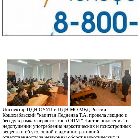
Инспектор ПДН ОУУП и ПДН МО МВД России “
Кошехабльский "капитан Ледненва Т.А. провела лекцию и
беседу в рамках первого этапа ОПМ " Чистое поколения" о
недопущении употребления наркотических и психотропных
веществ и об уголовной и административной
ответственности за незаконны оборот наркотических и