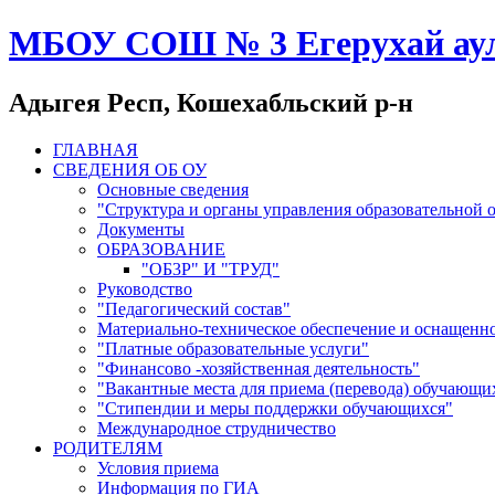
МБОУ СОШ № 3 Егерухай ау
Адыгея Респ, Кошехабльский р-н
ГЛАВНАЯ
СВЕДЕНИЯ ОБ ОУ
Основные сведения
"Структура и органы управления образовательной 
Документы
ОБРАЗОВАНИЕ
"ОБ3Р" И "ТРУД"
Руководство
"Педагогический состав"
Материально-техническое обеспечение и оснащенно
"Платные образовательные услуги"
"Финансово -хозяйственная деятельность"
"Вакантные места для приема (перевода) обучающи
"Стипендии и меры поддержки обучающихся"
Международное струдничество
РОДИТЕЛЯМ
Условия приема
Информация по ГИА