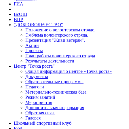
ГИА
ВсОШ
ВПР
"ДОБРОВОЛЬЧЕСТВО"
Положение о волонтерском отряде.
Эмблема волонтерского отряда.
Презентация "Живи ветеран".
Акции
Проекты
План работы волонтерского отряда
Результаты деятельности
Центр "Точка роста"
Общая информация о центре «Точка роста»
Документы
Образовательные программы
Педагоги
Материально-техническая база
Режим занятий
Мероприятия
Дополнительная информация
Обратная связь
Галерея
Школьный спортивный клуб
food