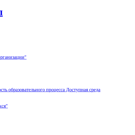
л
организации"
сть образовательного процесса Доступная среда
хся"